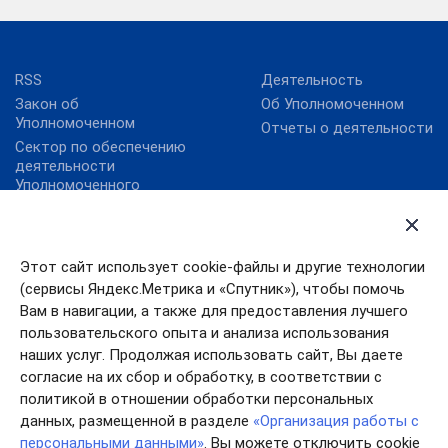
RSS
Деятельность
Закон об
Об Уполномоченном
Уполномоченном
Отчеты о деятельности
Сектор по обеспечению
деятельности
Уполномоченного
Интернет-приемная
Анонсы мероприятий
Карта сайта
Новости
Этот сайт использует cookie-файлы и другие технологии
Ответы на вопросы
Уполномоченный при
(сервисы Яндекс.Метрика и «Спутник»), чтобы помочь
Президенте РФ по
Правовые акты
Вам в навигации, а также для предоставления лучшего
защите прав
пользовательского опыта и анализа использования
предпринимателей
наших услуг. Продолжая использовать сайт, Вы даете
согласие на их сбор и обработку, в соответствии с
политикой в отношении обработки персональных
данных, размещенной в разделе
«Организация работы с
персональными данными»
. Вы можете отключить cookie