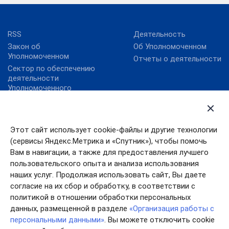
RSS
Деятельность
Закон об
Об Уполномоченном
Уполномоченном
Отчеты о деятельности
Сектор по обеспечению
деятельности
Уполномоченного
Интернет-приемная
Анонсы мероприятий
Карта сайта
Новости
Этот сайт использует cookie-файлы и другие технологии
Ответы на вопросы
Уполномоченный при
(сервисы Яндекс.Метрика и «Спутник»), чтобы помочь
Президенте РФ по
Правовые акты
Вам в навигации, а также для предоставления лучшего
защите прав
пользовательского опыта и анализа использования
предпринимателей
наших услуг. Продолжая использовать сайт, Вы даете
согласие на их сбор и обработку, в соответствии с
политикой в отношении обработки персональных
данных, размещенной в разделе
«Организация работы с
персональными данными»
. Вы можете отключить cookie