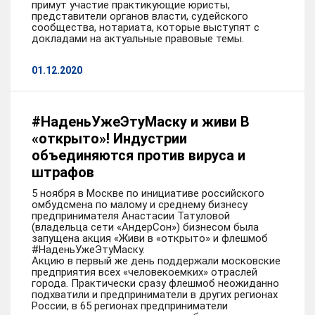
примут участие практикующие юристы,
представители органов власти, судейского
сообщества, нотариата, которые выступят с
докладами на актуальные правовые темы.
01.12.2020
#НаденьУжеЭтуМаску и живи В
«открыто»! Индустрии
объединяются против вируса и
штрафов
5 ноября в Москве по инициативе российского
омбудсмена по малому и среднему бизнесу
предпринимателя Анастасии Татуловой
(владельца сети «АндерСон») бизнесом была
запущена акция «Живи в «открыто» и флешмоб
#НаденьУжеЭтуМаску.
Акцию в первый же день поддержали московские
предприятия всех «человекоемких» отраслей
города. Практически сразу флешмоб неожиданно
подхватили и предприниматели в других регионах
России, в 65 регионах предприниматели