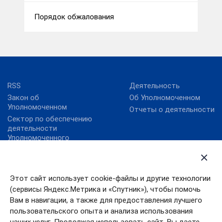
Порядок обжалования
RSS
Деятельность
Закон об
Об Уполномоченном
Уполномоченном
Отчеты о деятельности
Сектор по обеспечению
деятельности
Уполномоченного
Интернет-приемная
Анонсы мероприятий
Карта сайта
Новости
Этот сайт использует cookie-файлы и другие технологии
Ответы на вопросы
Уполномоченный при
(сервисы Яндекс.Метрика и «Спутник»), чтобы помочь
Президенте РФ по
Правовые акты
Вам в навигации, а также для предоставления лучшего
защите прав
пользовательского опыта и анализа использования
предпринимателей